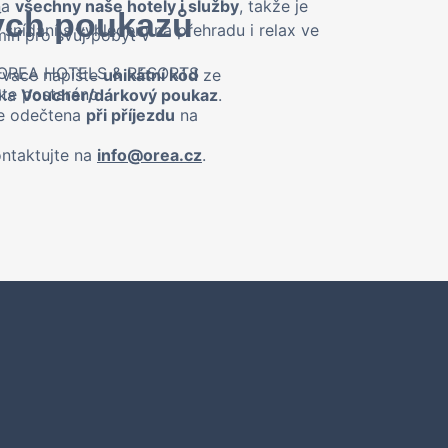
na
všechny naše hotely i služby
, takže je
ých poukazů
snídaní s výhledem na přehradu i relax ve
rmín pro svůj pobyt v
ů OREA HOTELS & RESORTS
rvace napište
unikátní kód
ze
te postaráno.
čka
Voucher/dárkový poukaz
.
e odečtena
při příjezdu
na
ontaktujte na
info@orea.cz
.