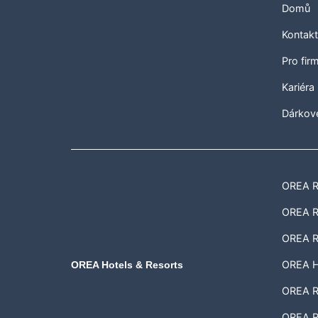
Domů
Kontak
Pro fir
Kariéra
Dárkov
OREA Re
OREA Re
OREA R
OREA H
OREA Hotels & Resorts
OREA Re
OREA R