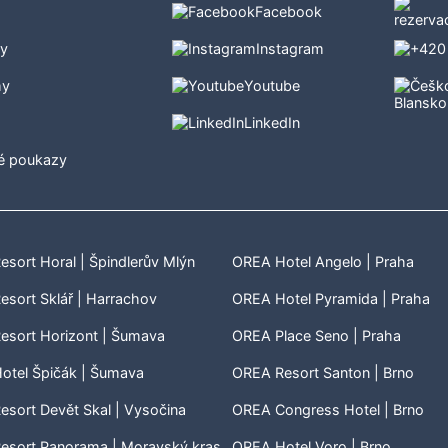
Facebook
ty
Instagram
my
Youtube
LinkedIn
é poukazy
sort Horal | Špindlerův Mlýn
OREA Hotel Angelo | Praha
sort Sklář | Harrachov
OREA Hotel Pyramida | Praha
esort Horizont | Šumava
OREA Place Seno | Praha
otel Špičák | Šumava
OREA Resort Santon | Brno
sort Devět Skal | Vysočina
OREA Congress Hotel | Brno
esort Panorama | Moravský kras
OREA Hotel Voro | Brno