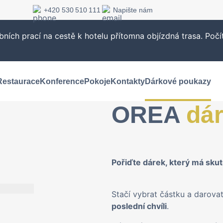
+420 530 510 111
Napište nám
ních prací na cestě k hotelu přítomna objízdná trasa. Poč
Restaurace
Konference
Pokoje
Kontakty
Dárkové poukazy
OREA
dá
Pořiďte dárek, který má sku
Stačí vybrat částku a darovat
poslední chvíli
.