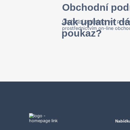
Obchodní pod
Jak uplatnit d
Obchodní podmínky
pro prod
prostřednictvím on-line obch
poukaz?
Nabídk