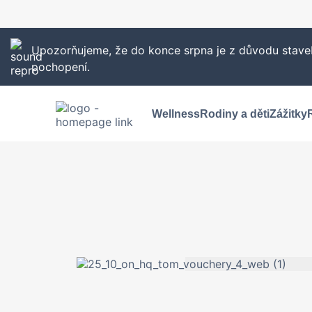
Upozorňujeme, že do konce srpna je z důvodu staveb
pochopení.
Wellness
Rodiny a děti
Zážitky