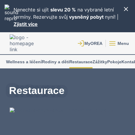
Nenechte si ujít
slevu 20 %
na vybrané letní
termíny. Rezervujte svůj
vysněný pobyt
nyní! |
Zjistit více
Menu
Wellness a léčení
Rodiny a děti
Restaurace
Zážitky
Pokoje
Konta
Restaurace