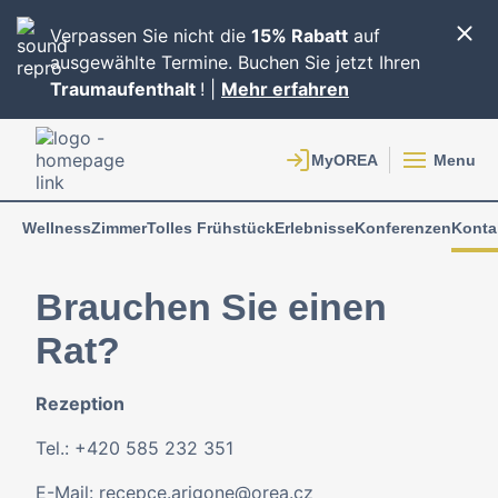
Verpassen Sie nicht die
15% Rabatt
auf
ausgewählte Termine. Buchen Sie jetzt Ihren
Traumaufenthalt
! |
Mehr erfahren
Menu
Wellness
Zimmer
Tolles Frühstück
Erlebnisse
Konferenzen
Konta
Brauchen Sie einen
Rat?
Rezeption
Tel.: +420 585 232 351
E-Mail:
recepce.arigone@orea.cz