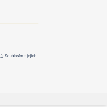
jů
. Souhlasím s jejich