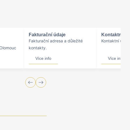
Fakturační údaje
Kontaktní o
Fakturační adresa a důležité
Kontaktní údaje
0 Olomouc
kontakty.
Více info
Více info