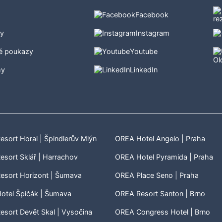
Facebook
ty
Instagram
é poukazy
Youtube
my
LinkedIn
sort Horal | Špindlerův Mlýn
OREA Hotel Angelo | Praha
sort Sklář | Harrachov
OREA Hotel Pyramida | Praha
esort Horizont | Šumava
OREA Place Seno | Praha
otel Špičák | Šumava
OREA Resort Santon | Brno
sort Devět Skal | Vysočina
OREA Congress Hotel | Brno