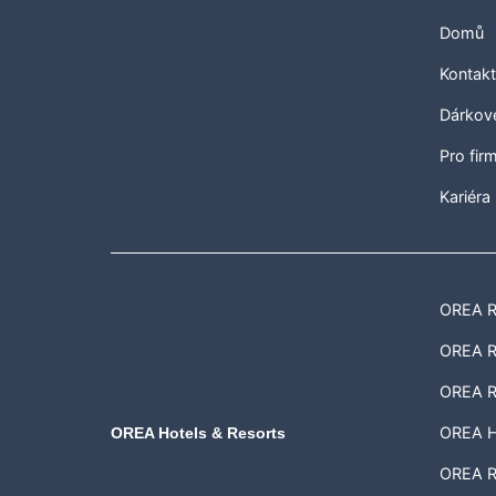
Domů
Kontak
Dárkov
Pro fir
Kariéra
OREA Re
OREA Re
OREA R
OREA H
OREA Hotels & Resorts
OREA Re