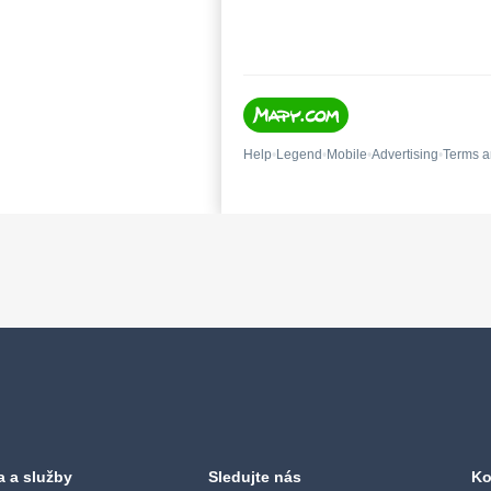
a a služby
Sledujte nás
Ko