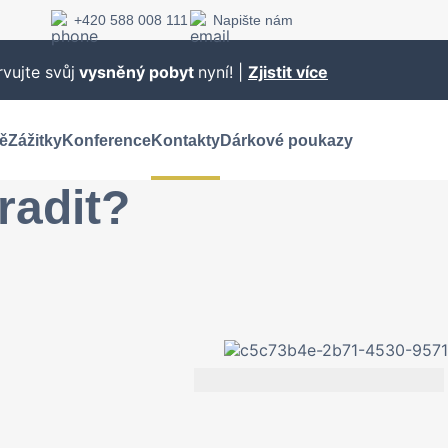
+420 588 008 111
Napište nám
vujte svůj
vysněný pobyt
nyní! |
Zjistit více
ě
Zážitky
Konference
Kontakty
Dárkové poukazy
radit?