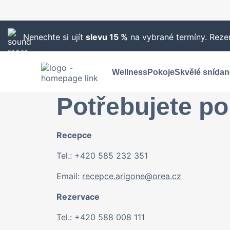
Nenechte si ujít
slevu 15 %
na vybrané termíny. Rezer
Wellness
Pokoje
Skvělé snídan
Potřebujete po
Recepce
Tel.: +420 585 232 351
Email:
recepce.arigone@orea.cz
Rezervace
Tel.: +420 588 008 111