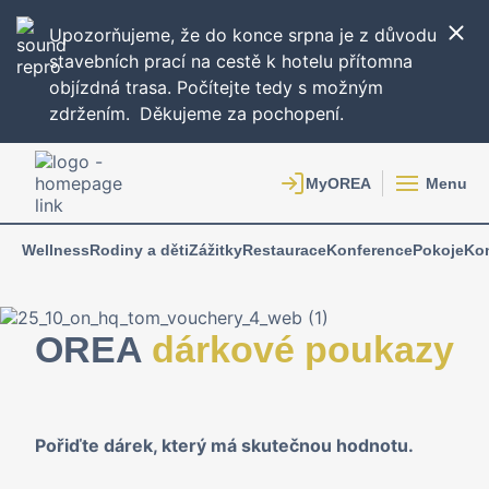
Upozorňujeme, že do konce srpna je z důvodu
stavebních prací na cestě k hotelu přítomna
objízdná trasa. Počítejte tedy s možným
zdržením.
Děkujeme za pochopení.
Menu
Wellness
Rodiny a děti
Zážitky
Restaurace
Konference
Pokoje
Ko
OREA
dárkové poukazy
Pořiďte dárek, který má skutečnou hodnotu.