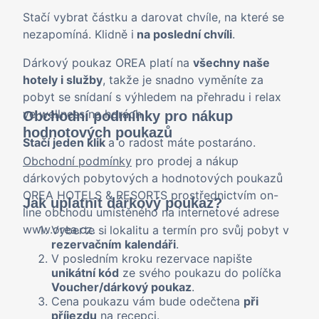
Stačí vybrat částku a darovat chvíle, na které se
nezapomíná. Klidně i
na poslední chvíli
.
Dárkový poukaz OREA platí na
všechny naše
hotely i služby
, takže je snadno vyměníte za
pobyt se snídaní s výhledem na přehradu i relax
ve wellness na horách.
Obchodní podmínky pro nákup
hodnotových poukazů
Stačí jeden klik
a o radost máte postaráno.
Obchodní podmínky
pro prodej a nákup
dárkových pobytových a hodnotových poukazů
OREA HOTELS & RESORTS prostřednictvím on-
Jak uplatnit dárkový poukaz?
line obchodu umístěného na internetové adrese
www.orea.cz.
Vyberte si
lokalitu a termín pro svůj pobyt v
rezervačním kalendáři
.
V posledním kroku rezervace napište
unikátní kód
ze svého poukazu do políčka
Voucher/dárkový poukaz
.
Cena poukazu vám bude odečtena
při
příjezdu
na recepci.