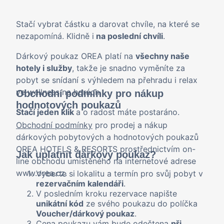
Stačí vybrat částku a darovat chvíle, na které se
nezapomíná. Klidně i
na poslední chvíli
.
Dárkový poukaz OREA platí na
všechny naše
hotely i služby
, takže je snadno vyměníte za
pobyt se snídaní s výhledem na přehradu i relax
ve wellness na horách.
Obchodní podmínky pro nákup
hodnotových poukazů
Stačí jeden klik
a o radost máte postaráno.
Obchodní podmínky
pro prodej a nákup
dárkových pobytových a hodnotových poukazů
OREA HOTELS & RESORTS prostřednictvím on-
Jak uplatnit dárkový poukaz?
line obchodu umístěného na internetové adrese
www.orea.cz.
Vyberte si
lokalitu a termín pro svůj pobyt v
rezervačním kalendáři
.
V posledním kroku rezervace napište
unikátní kód
ze svého poukazu do políčka
Voucher/dárkový poukaz
.
Cena poukazu vám bude odečtena
při