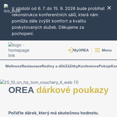
V období od 6. 7. do 15. 9. 2026 bude probíhat
rekonstrukce konferenčních sálů, která nám
pomůže dále zvýšit komfort a kvalitu
poskytovaných služeb. Děkujeme za
pochopení.
Menu
Wellness
Restaurace
Rodiny a děti
Zážitky
Konference
Pokoje
Ko
OREA
dárkové poukazy
Pořiďte dárek, který má skutečnou hodnotu.