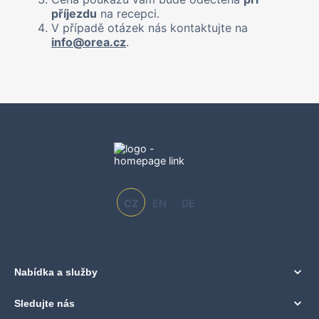
příjezdu
na recepci.
V případě otázek nás kontaktujte na
info@orea.cz
.
CZ
EN
DE
Nabídka a služby
Sledujte nás