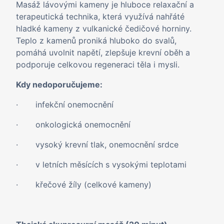
Masáž lávovými kameny je hluboce relaxační a
terapeutická technika, která využívá nahřáté
hladké kameny z vulkanické čedičové horniny.
Teplo z kamenů proniká hluboko do svalů,
pomáhá uvolnit napětí, zlepšuje krevní oběh a
podporuje celkovou regeneraci těla i mysli.
Kdy nedoporučujeme:
· infekční onemocnění
· onkologická onemocnění
· vysoký krevní tlak, onemocnění srdce
· v letních měsících s vysokými teplotami
· křečové žíly (celkové kameny)