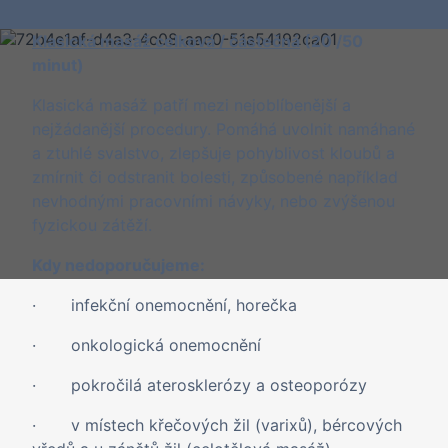
Klasická masáž celková / částečná
(20 /50
minut)
Klasická masáž patří mezi nejoblíbenější a
nejžádanější procedury. Pomáhá uvolnit namáhané
a ztuhlé svalstvo, zlepšuje pohyblivost kloubů a
zmírnit či odstranit bolesti, způsobené například
nevhodnými pracovními návyky, nebo zvýšenou
fyzickou zátěží.
Kdy nedoporučujeme:
· infekční onemocnění, horečka
· onkologická onemocnění
· pokročilá aterosklerózy a osteoporózy
· v místech křečových žil (varixů), bércových