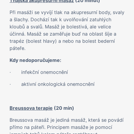
Thajská akupresurní masáž
(20 minut)
Při masáži se vyvíjí tlak na akupresurní body, svaly
a šlachy. Dochází tak k uvolňování zatuhlých
kloubů a svalů. Masáž je bolestivá, ale velice
účinná. Masáž se zaměřuje buď na oblast šíje a
trapéz (bolest hlavy) a nebo na bolest bederní
páteře.
Kdy nedoporučujeme:
· infekční onemocnění
· aktivní onkologická onemocnění
Breussova terapie
(20 min)
Breussova masáž je jediná masáž, která se povádí
přímo na páteři. Principem masáže je pomocí