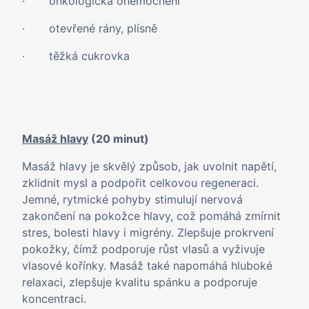
· onkologická onemocnění
· otevřené rány, plísně
· těžká cukrovka
Masáž hlavy
(20 minut)
Masáž hlavy je skvělý způsob, jak uvolnit napětí,
zklidnit mysl a podpořit celkovou regeneraci.
Jemné, rytmické pohyby stimulují nervová
zakončení na pokožce hlavy, což pomáhá zmírnit
stres, bolesti hlavy i migrény. Zlepšuje prokrvení
pokožky, čímž podporuje růst vlasů a vyživuje
vlasové kořínky. Masáž také napomáhá hluboké
relaxaci, zlepšuje kvalitu spánku a podporuje
koncentraci.