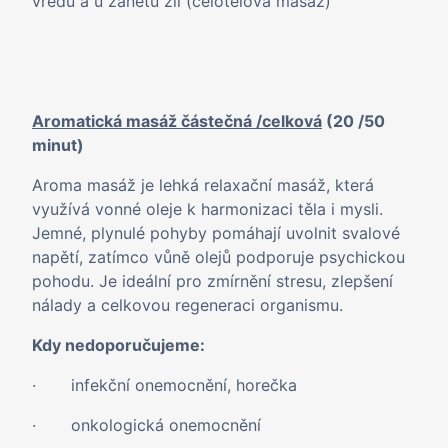
vředů a u zánětů žil (celotělová masáž)
Aromatická masáž částečná /celková
(20 /50
minut)
Aroma masáž je lehká relaxační masáž, která
využívá vonné oleje k harmonizaci těla i mysli.
Jemné, plynulé pohyby pomáhají uvolnit svalové
napětí, zatímco vůně olejů podporuje psychickou
pohodu. Je ideální pro zmírnění stresu, zlepšení
nálady a celkovou regeneraci organismu.
Kdy nedoporučujeme:
· infekční onemocnění, horečka
· onkologická onemocnění