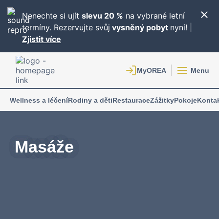
Nenechte si ujít
slevu 20 %
na vybrané letní
termíny. Rezervujte svůj
vysněný pobyt
nyní! |
Zjistit více
Menu
Wellness a léčení
Rodiny a děti
Restaurace
Zážitky
Pokoje
Konta
Masáže