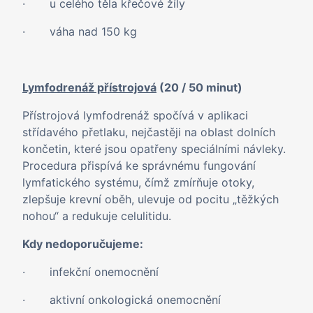
· u celého těla křečové žíly
· váha nad 150 kg
Lymfodrenáž přístrojová
(20 / 50 minut)
Přístrojová lymfodrenáž spočívá v aplikaci
střídavého přetlaku, nejčastěji na oblast dolních
končetin, které jsou opatřeny speciálními návleky.
Procedura přispívá ke správnému fungování
lymfatického systému, čímž zmírňuje otoky,
zlepšuje krevní oběh, ulevuje od pocitu „těžkých
nohou“ a redukuje celulitidu.
Kdy nedoporučujeme:
· infekční onemocnění
· aktivní onkologická onemocnění