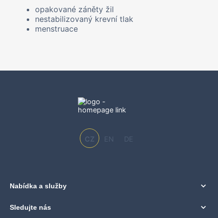
opakované záněty žil
nestabilizovaný krevní tlak
menstruace
CZ
EN
DE
Nabídka a služby
Sledujte nás