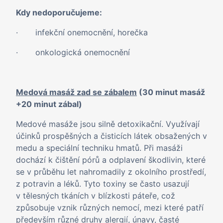
Kdy nedoporučujeme:
· infekční onemocnění, horečka
· onkologická onemocnění
Medová masáž zad se zábalem
(30 minut masáž
+20 minut zábal)
Medové masáže jsou silně detoxikační. Využívají
účinků prospěšných a čisticích látek obsažených v
medu a speciální techniku hmatů. Při masáži
dochází k čištění pórů a odplavení škodlivin, které
se v průběhu let nahromadily z okolního prostředí,
z potravin a léků. Tyto toxiny se často usazují
v tělesných tkáních v blízkosti páteře, což
způsobuje vznik různých nemocí, mezi které patří
především různé druhy alergií, únavy, časté