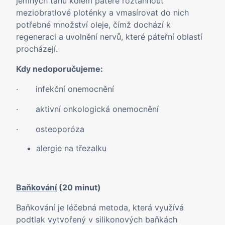
jemných tahů kolem páteře roztáhnout
meziobratlové ploténky a vmasírovat do nich
potřebné množství oleje, čímž dochází k
regeneraci a uvolnění nervů, které páteřní oblastí
procházejí.
Kdy nedoporučujeme:
· infekční onemocnění
· aktivní onkologická onemocnění
· osteoporóza
alergie na třezalku
Baňkování
(20 minut)
Baňkování je léčebná metoda, která využívá
podtlak vytvořený v silikonových baňkách