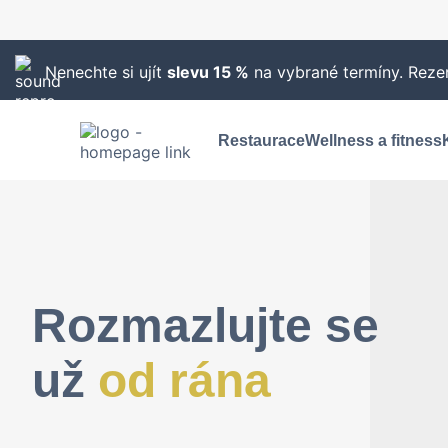
Nenechte si ujít
slevu 15 %
na vybrané termíny. Rezer
Restaurace
Wellness a fitness
Rozmazlujte se
už
od rána