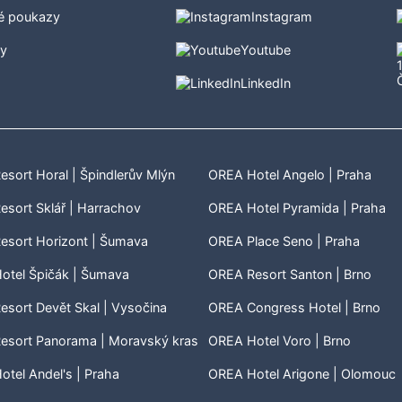
é poukazy
Instagram
ty
Youtube
LinkedIn
sort Horal | Špindlerův Mlýn
OREA Hotel Angelo | Praha
sort Sklář | Harrachov
OREA Hotel Pyramida | Praha
esort Horizont | Šumava
OREA Place Seno | Praha
otel Špičák | Šumava
OREA Resort Santon | Brno
sort Devět Skal | Vysočina
OREA Congress Hotel | Brno
esort Panorama | Moravský kras
OREA Hotel Voro | Brno
tel Andel's | Praha
OREA Hotel Arigone | Olomouc