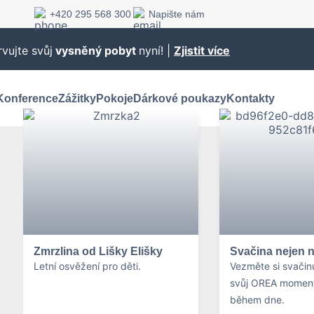
+420 295 568 300
Napište nám
vujte svůj
vysněný pobyt
nyní! |
Zjistit více
Konference
Zážitky
Pokoje
Dárkové poukazy
Kontakty
Zmrzlina od Lišky Elišky
Svačina nejen n
Letní osvěžení pro děti.
Vezměte si svačinu
svůj OREA moment
během dne.