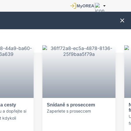
a cesty
Snídaně s proseccem
 a dopřejte si
Zaperlete s proseccem
U
 kdykoli
f