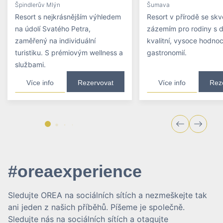
Špindlerův Mlýn
Šumava
Resort s nejkrásnějším výhledem
Resort v přírodě se sk
na údolí Svatého Petra,
zázemím pro rodiny s d
zaměřený na individuální
kvalitní, vysoce hodno
turistiku. S prémiovým wellness a
gastronomií.
službami.
Více info
Rezervovat
Více info
Rez
#oreaexperience
Sledujte OREA na sociálních sítích a nezmeškejte tak
ani jeden z našich příběhů. Píšeme je společně.
Sledujte nás na sociálních sítích a otagujte