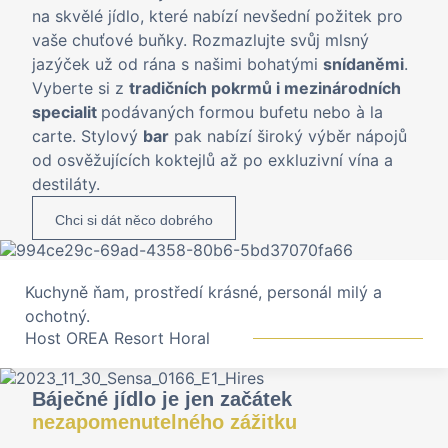
na skvělé jídlo, které nabízí nevšední požitek pro
vaše chuťové buňky. Rozmazlujte svůj mlsný
jazýček už od rána s našimi bohatými
snídaněmi
.
Vyberte si z
tradičních pokrmů i mezinárodních
specialit
podávaných formou bufetu nebo à la
carte. Stylový
bar
pak nabízí široký výběr nápojů
od osvěžujících koktejlů až po exkluzivní vína a
destiláty.
Chci si dát něco dobrého
Kuchyně ňam, prostředí krásné, personál milý a
ochotný.
Host OREA Resort Horal
Báječné jídlo je jen začátek
nezapomenutelného zážitku