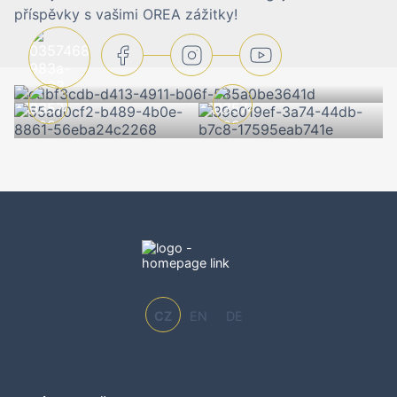
příspěvky s vašimi OREA zážitky!
CZ
EN
DE