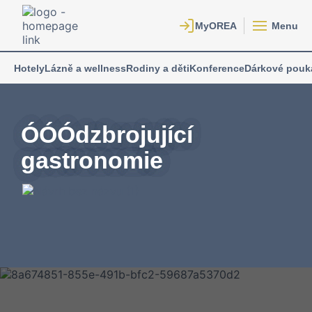
Menu
Hotely
Lázně a wellness
Rodiny a děti
Konference
Dárkové pouk
ÓÓÓdzbrojující
gastronomie