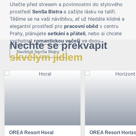
Utečte před stresem a povinnostmi do stylového
prostředí
SenSa Bistra
a zažijte lásku na talíři.
Těšíme se na vaši návštěvu, ať už hledáte klidné a
elegantní prostředí pro
pracovní oběd
v centru
Prahy, plánujete
setkání s přáteli
, nebo si chcete
vychutnat
romantickou večeři
ve dvou.
Nechte se překvapit
Navštívit SenSa Bistro
skvělým jídlem
OREA Resort Horal
OREA Resort Horizo