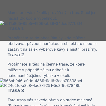
Máme pro vás několik prověřených tras. Stačí jen
načíst QR kód a vyběhnout.
Trasa 1
Proběhněte se do obce Blatiny, kde můžete
obdivovat původní horáckou architekturu nebo se
zastavit na šálek výběrové kávy z místní pražírny.
Trasa 2
Protáhněte si tělo na členité trase, ze které
můžete v případě zájmu odbočit k
nejromantičtějšímu rybníku v okolí.
Trasa 3
Tato trasa vás zavede přímo do srdce malebné
"Pohádkové vesničky" i za nekonečnými výhledy