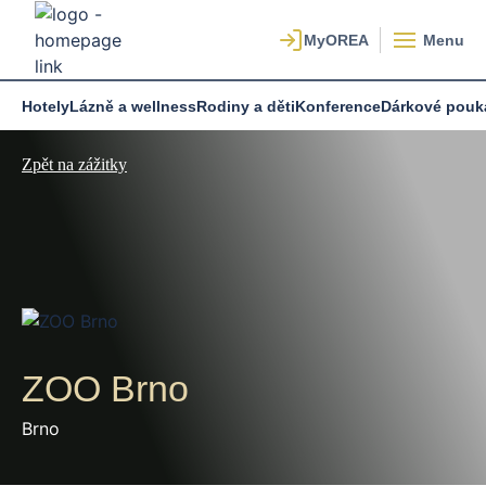
Menu
Hotely
Lázně a wellness
Rodiny a děti
Konference
Dárkové pouk
Zpět na zážitky
ZOO Brno
Brno