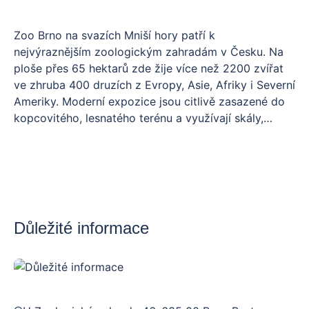
Zoo Brno na svazích Mniší hory patří k
nejvýraznějším zoologickým zahradám v Česku. Na
ploše přes 65 hektarů zde žije více než 2200 zvířat
ve zhruba 400 druzích z Evropy, Asie, Afriky i Severní
Ameriky. Moderní expozice jsou citlivě zasazené do
kopcovitého, lesnatého terénu a využívají skály,
vodní plochy i tematické stavby.
Velkým lákadlem je areál Boreas s trojicí ledních
medvědic v jednom z největších výběhů svého druhu
v Evropě. Nová expozice dželad hnědých nabízí
možnost sledovat složité sociální chování těchto
etiopských primátů. Afriku přibližují vesnice s
Důležité informace
žirafami, plameňáky a lemury, noční svět pak
představuje expozice Noční Limpopo.
Pro milovníky exotiky je připraveno Exotárium
zaměřené hlavně na ptáky a Tropické království s
faunou Jižní Ameriky, včetně anakond velkých či