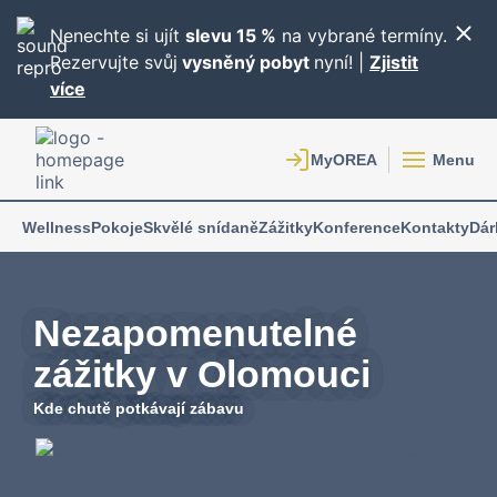
Nenechte si ujít
slevu 15 %
na vybrané termíny.
Rezervujte svůj
vysněný pobyt
nyní! |
Zjistit
více
Menu
Wellness
Pokoje
Skvělé snídaně
Zážitky
Konference
Kontakty
Dár
Nezapomenutelné
zážitky v Olomouci
Kde chutě potkávají zábavu