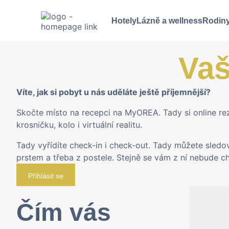
Hotely
Lázně a wellness
Rodiny
Vaš
Víte, jak si pobyt u nás uděláte ještě příjemnější?
Skočte místo na recepci na MyOREA. Tady si online re
krosničku, kolo i virtuální realitu.
Tady vyřídíte check-in i check-out. Tady můžete sledova
prstem a třeba z postele. Stejně se vám z ní nebude cht
Přihlásit se
Čím vás