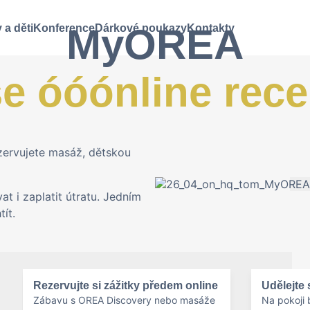
MyOREA
 a děti
Konference
Dárkové poukazy
Kontakty
e óóónline rec
zervujete masáž, dětskou
t i zaplatit útratu. Jedním
ít.
Rezervujte si zážitky předem online
Udělejte 
Zábavu s OREA Discovery nebo masáže
Na pokoji 