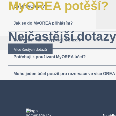
MyOREA potěší?
Co je MyOREA?
Jak se do MyOREA přihlásím?
Nejčastější dotaz
Ověřovací link mi vypršel. Co teď?
Více častých dotazů
Potřebuji k používání MyOREA účet?
Mohu jeden účet použít pro rezervace ve více OREA
Nabídk