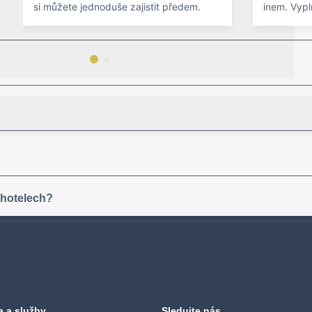
si můžete jednoduše zajistit předem.
inem. Vypl
y
 hotelech?
a a služby
Sledujte nás