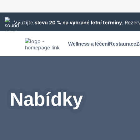
Využijte
slevu 20 % na vybrané letní termíny
. Rezer
Wellness a léčení
Restaurace
Z
Nabídky
Restart (2 noci