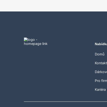
Nabídk
Domů
Kontak
Dárkov
Pro fir
Kariéra