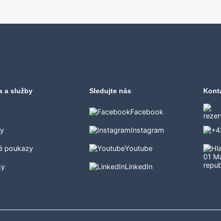
a a služby
Sledujte nás
Kont
Facebook
ty
Instagram
é poukazy
Youtube
my
LinkedIn