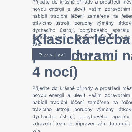
Přijeďte do krásné přírody a prostředí mě
novou energii a ulevit vašim zdravotní
nabídli tradiční léčení zaměřené na řeše
trávícího ústrojí, poruchy výměny látkov
dýchacího ústrojí, pohybového aparát
Klasická léčba
zdravotní team je připraven vám doporuči
vás.
procedurami n
Rezervuj nyní
Zobrazit nabídku
4 nocí)
Přijeďte do krásné přírody a prostředí mě
novou energii a ulevit vašim zdravotní
nabídli tradiční léčení zaměřené na řeše
trávícího ústrojí, poruchy výměny látkov
dýchacího ústrojí, pohybového aparát
zdravotní team je připraven vám doporuči
vás.