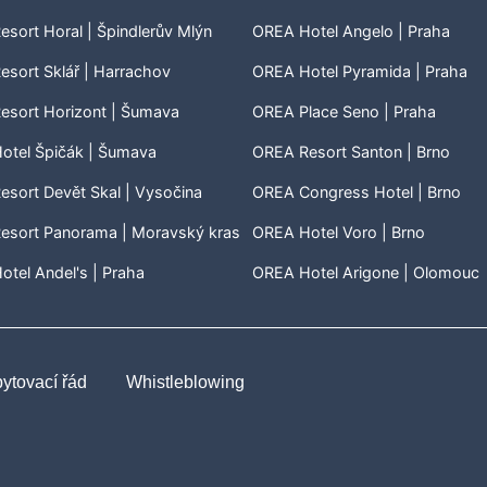
sort Horal | Špindlerův Mlýn
OREA Hotel Angelo | Praha
sort Sklář | Harrachov
OREA Hotel Pyramida | Praha
esort Horizont | Šumava
OREA Place Seno | Praha
otel Špičák | Šumava
OREA Resort Santon | Brno
sort Devět Skal | Vysočina
OREA Congress Hotel | Brno
esort Panorama | Moravský kras
OREA Hotel Voro | Brno
tel Andel's | Praha
OREA Hotel Arigone | Olomouc
ytovací řád
Whistleblowing