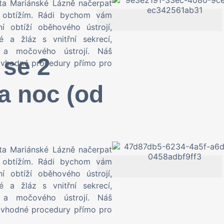
sta Mariánské Lázně načerpat
m obtížím. Rádi bychom vám
ní obtíží oběhového ústrojí,
é a žláz s vnitřní sekrecí,
u a močového ústrojí. Náš
 se 2
t vhodné procedury přímo pro
a noc (od
sta Mariánské Lázně načerpat
m obtížím. Rádi bychom vám
ní obtíží oběhového ústrojí,
é a žláz s vnitřní sekrecí,
u a močového ústrojí. Náš
t vhodné procedury přímo pro