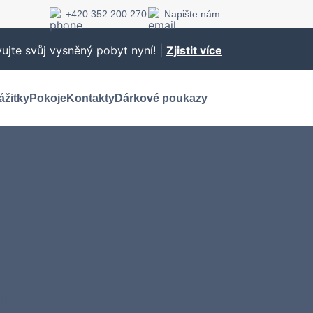
+420 352 200 270
Napište nám
vujte svůj vysněný pobyt nyní! |
Zjistit více
ážitky
Pokoje
Kontakty
Dárkové poukazy
)