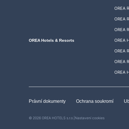
OREA Re
OREA Re
OREA R
OREA H
OREA Hotels & Resorts
OREA Re
OREA R
OREA Ho
Právní dokumenty
Ochrana soukromí
Ub
© 2026 OREA HOTELS s.r.o.
|
Nastavení cookies