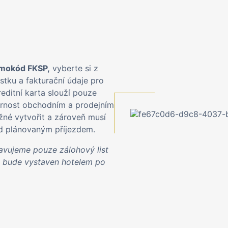
omokód FKSP,
vyberte si z
tku a fakturační údaje pro
editní karta slouží pouze
ornost obchodním a prodejním
né vytvořit a zároveň musí
ed plánovaným příjezdem.
vujeme pouze zálohový list
d bude vystaven hotelem po