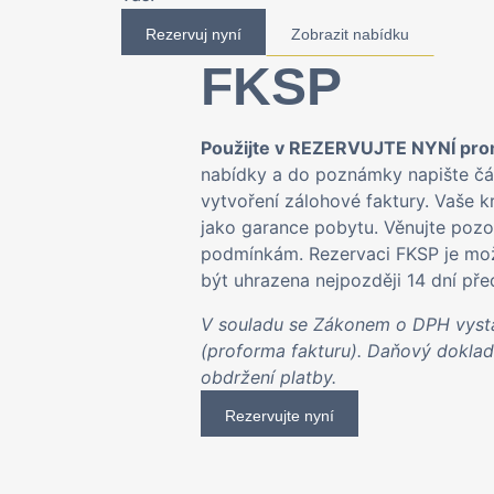
Rezervuj nyní
Zobrazit nabídku
FKSP
Použijte v REZERVUJTE NYNÍ pr
nabídky a do poznámky napište čás
vytvoření zálohové faktury. Vaše kr
jako garance pobytu. Věnujte poz
podmínkám. Rezervaci FKSP je mož
být uhrazena nejpozději 14 dní př
V souladu se Zákonem o DPH vysta
(proforma fakturu). Daňový dokla
obdržení platby.
Rezervujte nyní