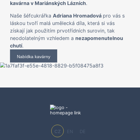
kavárna v Mariánských Lázních
.
Naše šéfcukrářka
Adriana Hromadová
pro vás s
láskou tvoří malá umělecká díla, která si vás
získají jak použitím prvotřídních surovin, tak
neodolatelným vzhledem a
nezapomenutelnou
chutí
.
Nabídka kavárny
CZ
EN
DE