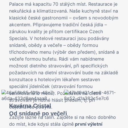
Palace má kapacitu 70 stálých míst. Restaurace je
nekuřácká a klimatizovaná. Naše kuchyně staví na
klasické české gastronomii – ovšem s novodobým
akcentem. Připravujeme tradiční česká jídla –
zárukou kvality je přitom certifikace Czech
Specials. V hotelové restauraci jsou podávány
snídaně, obědy a večeře – obědy formou
tříchodového menu (výběr den předem), snídaně a
večeře formou bufetu. Rádi vám nabídneme
možnost dietního stravování, při specifických
požadavcích na dietní stravování bude na základě
konzultace s hotelovým lékařem sestaven
speciální jídelníček (stravování formou
servírovaného menu). Požadavek na dietní
stravování je nutné hlásit předem, tj. při
Kavárna Cristal
objednávce pobytu.
Od snídaně po večeři
Zažijte lázně na talíři. Zajděte si na něco dobrého
do míst, kde kdysi stála úplně
první výletní