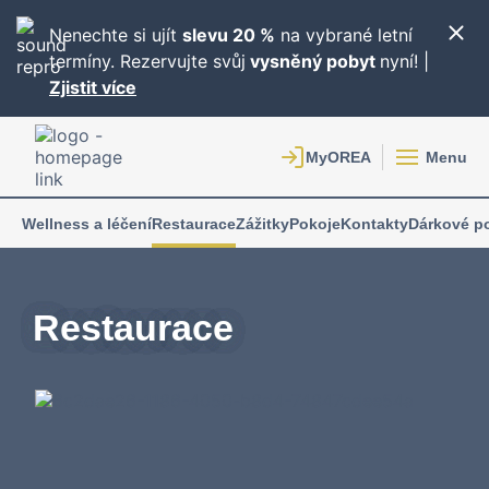
Nenechte si ujít
slevu 20 %
na vybrané letní
termíny. Rezervujte svůj
vysněný pobyt
nyní! |
Zjistit více
Menu
Wellness a léčení
Restaurace
Zážitky
Pokoje
Kontakty
Dárkové p
Restaurace