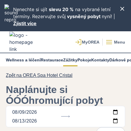
Nenechte si ujít
slevu 20 %
na vybrané letní
termíny. Rezervujte svůj
vysněný pobyt
nyní! |
Zjistit více
Menu
Wellness a léčení
Restaurace
Zážitky
Pokoje
Kontakty
Dárkové p
Zpět na OREA Spa Hotel Cristal
Naplánujte si
ÓÓÓhromující pobyt